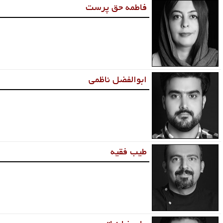
فاطمه حق پرست
ابوالفضل ناظمی
طیب فقیه