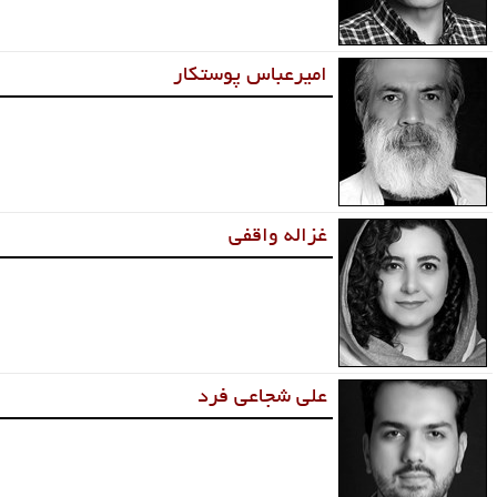
امیرعباس پوستکار
غزاله واقفی
علی شجاعی فرد