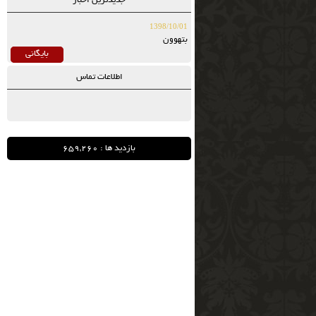
جدیدترین اخبار
1398/10/01
بتهوون
بایگانی
اطلاعات تماس
بازدید ها : 659,260