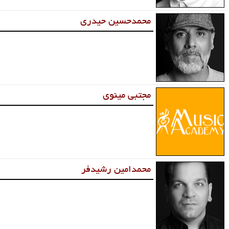
محمدحسین حیدری
مجتبی مینوی
محمدامین رشیدفر