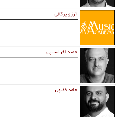
آرزو پرگالی
حمید افراسیابی
حامد فقیهی